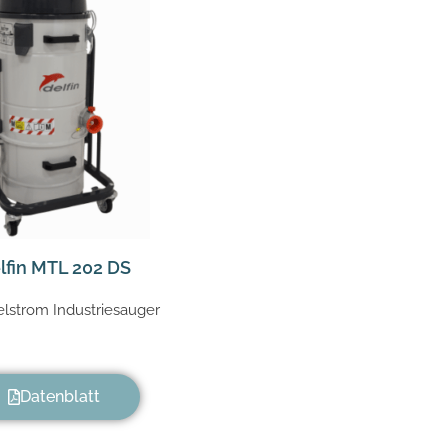
lfin MTL 202 DS
lstrom Industriesauger
Datenblatt