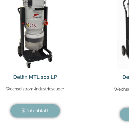
Delfin MTL 202 LP
De
Wechselstrom-Industriesauger
Wechse
Datenblatt