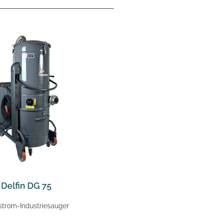
Delfin DG 75
strom-Industriesauger