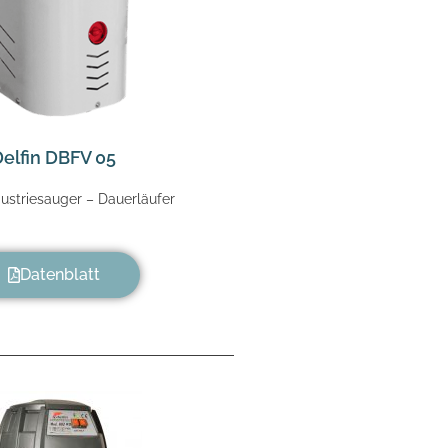
Delfin DBFV 05
ustriesauger – Dauerläufer
Datenblatt