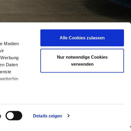
Alle Cookies zulassen
le Medien
Kontaktformular
ir
Nur notwendige Cookies
, Werbung
verwenden
ren Daten
ienste
weiterhin
g
Details zeigen
Datenschutz
Impressum
Archiv