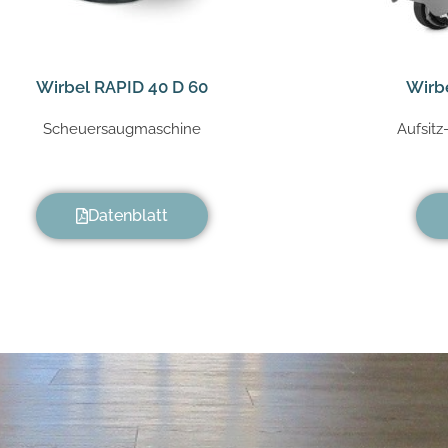
Wirbel RAPID 40 D 60
Wirbe
Scheuersaugmaschine
Aufsit
Datenblatt