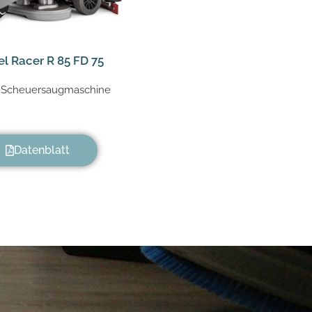
l Racer R 85 FD 75
z-Scheuersaugmaschine
Datenblatt