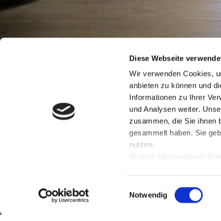
Diese Webseite verwende
Wir sind für Si
Wir verwenden Cookies, um
anbieten zu können und di
Informationen zu Ihrer Ve
und Analysen weiter. Unse
zusammen, die Sie ihnen b
gesammelt haben. Sie gebe
nutzen.
Weitere Informationen find
E
Notwendig
i
Copyright 2026 - Alle Rechte vorbehalten - haste Innovation e. K. | H
n
Miesau
© 2026