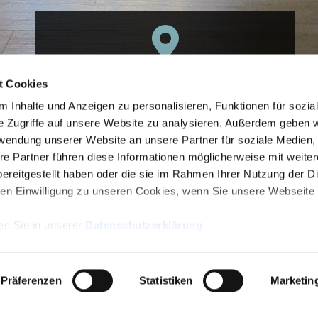
haste Innovation e. K.
t Cookies
Pfühlstraße 15
e da
 Inhalte und Anzeigen zu personalisieren, Funktionen für sozia
66892 Miesau
e Zugriffe auf unsere Website zu analysieren. Außerdem geben w
rwendung unserer Website an unsere Partner für soziale Medien
+49 (0) 6372 50 900 51
re Partner führen diese Informationen möglicherweise mit weite
loesungen@haste-innovation.de
ereitgestellt haben oder die sie im Rahmen Ihrer Nutzung der D
n Einwilligung zu unseren Cookies, wenn Sie unsere Webseite 
en Sie in unserer
Datenschutzerklärung
Präferenzen
Statistiken
Marketin
elga Steffgen | Pfühlstraße 15 | 66892