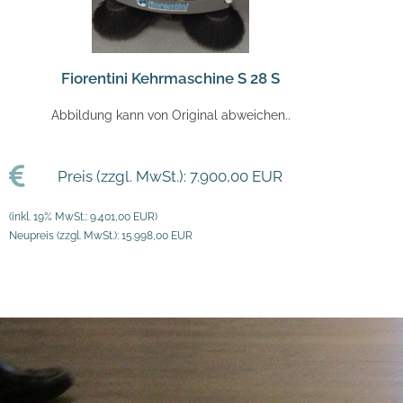
Fiorentini Kehrmaschine S 28 S
Abbildung kann von Original abweichen..
Preis (zzgl. MwSt.): 7.900,00 EUR
(inkl. 19% MwSt.: 9.401,00 EUR)
Neupreis (zzgl. MwSt.): 15.998,00 EUR