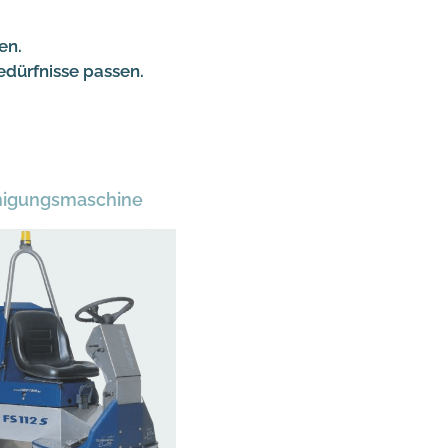
en.
edürfnisse passen.
nigungsmaschine