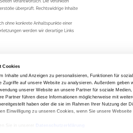
 Seiten verantwortlich. Die verlinkten
rstöße überprüft. Rechtswidrige Inhalte
doch ohne konkrete Anhaltspunkte einer
rletzungen werden wir derartige Links
esen Seiten unterliegen dem deutschen
t Cookies
jede Art der Verwertung außerhalb der
 des jeweiligen Autors bzw. Erstellers.
 Inhalte und Anzeigen zu personalisieren, Funktionen für sozia
t kommerziellen Gebrauch gestattet.
e Zugriffe auf unsere Website zu analysieren. Außerdem geben w
rden, werden die Urheberrechte Dritter
rwendung unserer Website an unsere Partner für soziale Medien
chnet. Sollten Sie trotzdem auf eine
re Partner führen diese Informationen möglicherweise mit weite
 entsprechenden Hinweis. Bei
ereitgestellt haben oder die sie im Rahmen Ihrer Nutzung der D
lte umgehend entfernen.
n Einwilligung zu unseren Cookies, wenn Sie unsere Webseite 
en Sie in unserer
Datenschutzerklärung