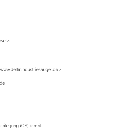
setz:
www.delfinindustriesauger.de /
.de
beilegung (OS) bereit: