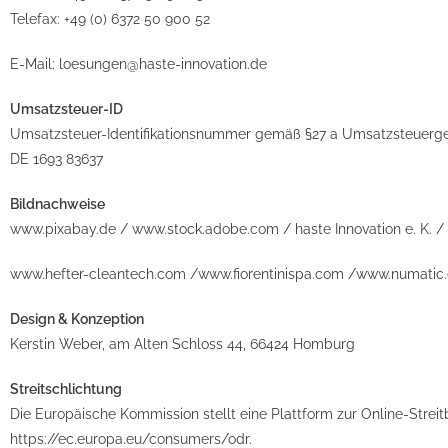
Telefax: +49 (0) 6372 50 900 52
E-Mail: loesungen@haste-innovation.de
Umsatzsteuer-ID
Umsatzsteuer-Identifikationsnummer gemäß §27 a Umsatzsteuerge
DE 1693 83637
Bildnachweise
www.pixabay.de / www.stock.adobe.com / haste Innovation e. K. / 
www.hefter-cleantech.com /www.fiorentinispa.com /www.numatic
Design & Konzeption
Kerstin Weber, am Alten Schloss 44, 66424 Homburg
Streitschlichtung
Die Europäische Kommission stellt eine Plattform zur Online-Streit
https://ec.europa.eu/consumers/odr.