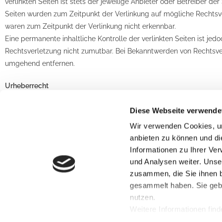
verlinkten Seiten ist stets der jeweilige Anbieter oder Betreiber der
Seiten wurden zum Zeitpunkt der Verlinkung auf mögliche Rechtsve
waren zum Zeitpunkt der Verlinkung nicht erkennbar.
Eine permanente inhaltliche Kontrolle der verlinkten Seiten ist je
Rechtsverletzung nicht zumutbar. Bei Bekanntwerden von Rechtsve
umgehend entfernen.
Urheberrecht
Die durch die Seitenbetreiber erstellten Inhalte und Werke auf di
Diese Webseite verwende
Urheberrecht. Die Vervielfältigung, Bearbeitung, Verbreitung und 
Grenzen des Urheberrechtes bedürfen der schriftlichen Zustimmung
Wir verwenden Cookies, um
Downloads und Kopien dieser Seite sind nur für den privaten, nich
anbieten zu können und di
Soweit die Inhalte auf dieser Seite nicht vom Betreiber erstellt wu
Informationen zu Ihrer Ve
beachtet. Insbesondere werden Inhalte Dritter als solche gekennzei
und Analysen weiter. Unse
Urheberrechtsverletzung aufmerksam werden, bitten wir um einen
zusammen, die Sie ihnen b
Bekanntwerden von Rechtsverletzungen werden wir derartige Inha
gesammelt haben. Sie gebe
nutzen.
Quelle:
Weitere Informationen find
e-recht24.de